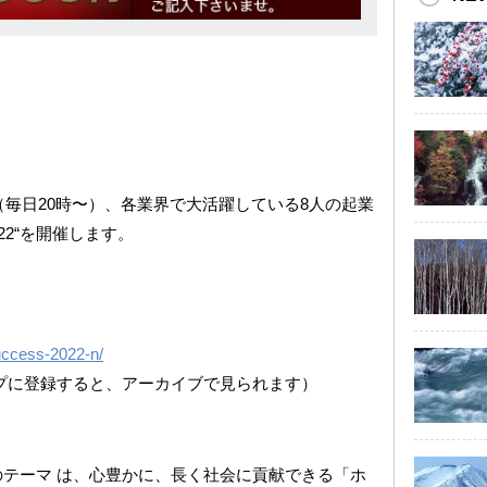
間（毎日20時〜）、各業界で大活躍している8人の起業
022“を開催します。
uccess-2022-n/
ループに登録すると、アーカイブで見られます）
022“のテーマ は、心豊かに、長く社会に貢献できる「ホ