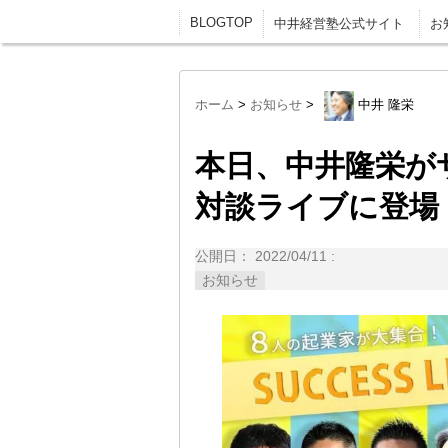
BLOGTOP
中井経営塾公式サイト
お
ホーム
>
お知らせ
>
中井 隆栄
本日、中井隆栄が
対談ライブに登場
公開日：
2022/04/11
:
お知らせ