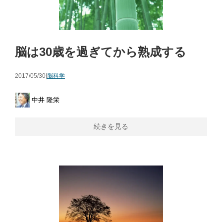
脳は30歳を過ぎてから熟成する
2017/05/30|
脳科学
中井 隆栄
続きを見る