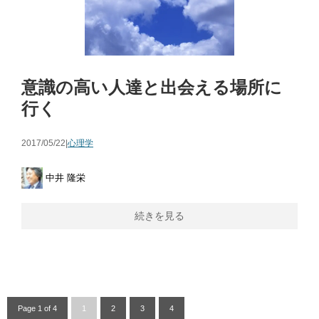
意識の高い人達と出会える場所に
行く
2017/05/22|
心理学
中井 隆栄
続きを見る
Page 1 of 4
1
2
3
4