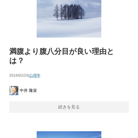
満腹より腹八分目が良い理由と
は？
2016/02/24|
心理学
中井 隆栄
続きを見る