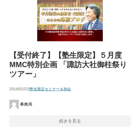
【受付終了】【塾生限定】５月度
MMC特別企画 「諏訪大社御柱祭り
ツアー」
2016/02/23|
塾生限定セミナー＆例会
事務局
続きを見る