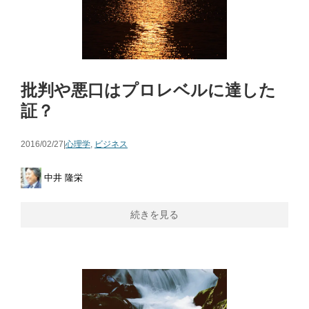
批判や悪口はプロレベルに達した
証？
2016/02/27|
心理学
,
ビジネス
中井 隆栄
続きを見る