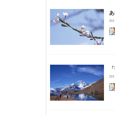
あ
201
「
201