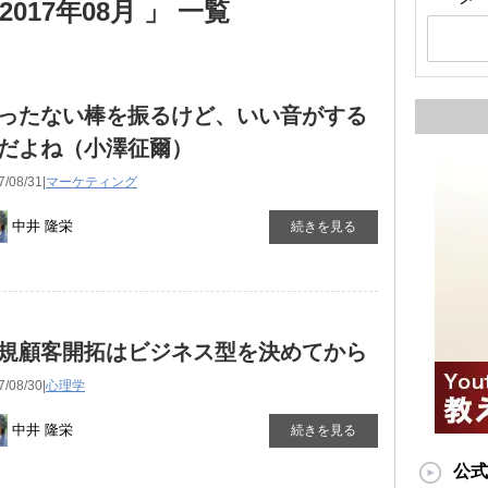
017年08月 」 一覧
ったない棒を振るけど、いい音がする
だよね（小澤征爾）
7/08/31|
マーケティング
中井 隆栄
続きを見る
規顧客開拓はビジネス型を決めてから
7/08/30|
心理学
中井 隆栄
続きを見る
公式