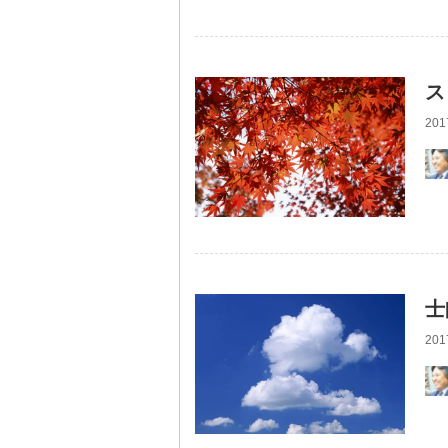
ス
201
士
201