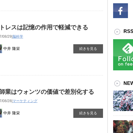
トレスは記憶の作用で軽減できる
RS
7/08/29|
脳科学
中井 隆栄
続きを見る
NE
師業はウォンツの価値で差別化する
7/08/28|
マーケティング
中井 隆栄
続きを見る