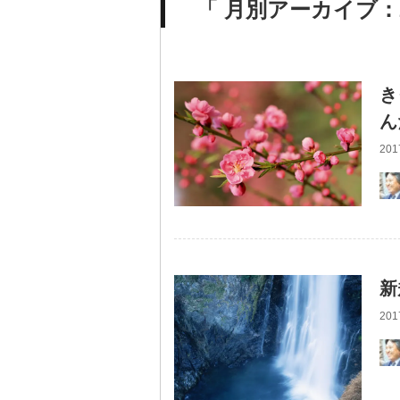
「 月別アーカイブ：2
き
ん
201
新
201