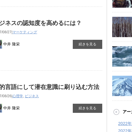
ジネスの認知度を高めるには？
7/08/27|
マーケティング
中井 隆栄
続きを見る
的言語にして潜在意識に刷り込む方法
7/08/26|
心理学
,
ビジネス
中井 隆栄
続きを見る
アー
2022
2022