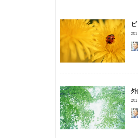
ビ
201
外
201