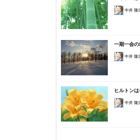
中井 隆
一期一会の
中井 隆
ヒルトンは
中井 隆