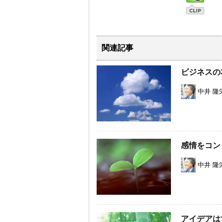
関連記事
ビジネスの
中井 隆
感情をコン
中井 隆
アイデアは