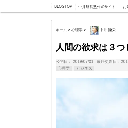
BLOGTOP
中井経営塾公式サイト
お
ホーム
>
心理学
>
中井 隆栄
人間の欲求は３つ
公開日：
2019/07/01
: 最終更新日：2019
心理学
ビジネス