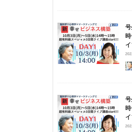
号
時
イ
202
号
時
イ
202