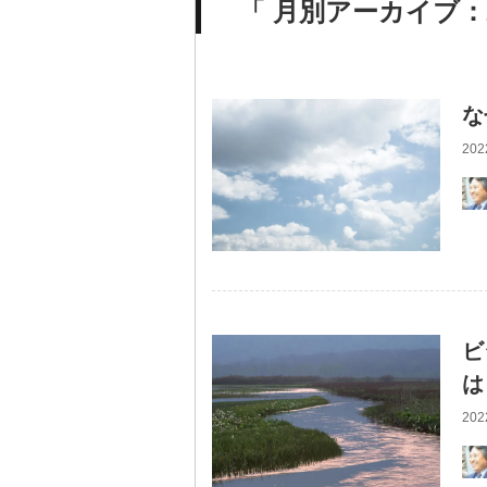
「 月別アーカイブ：2
な
202
ビ
は
202