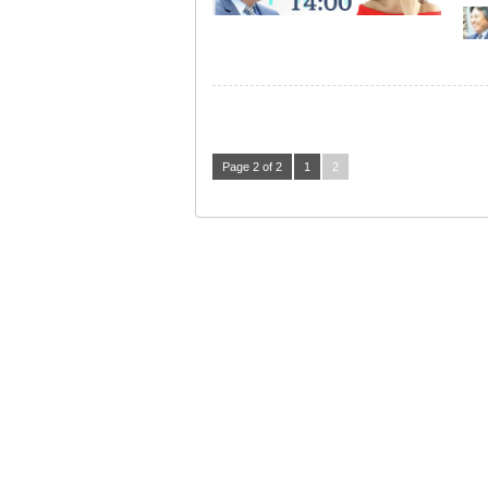
Page 2 of 2
1
2