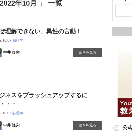
022年10月 」 一覧
ぜ理解できない、異性の言動！
2/10/07|
脳科学
中井 隆栄
続きを見る
ジネスをブラッシュアップするに
・・・
2/10/05|
心理学
中井 隆栄
続きを見る
公式