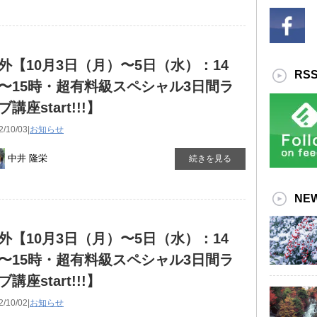
外【10月3日（月）〜5日（水）：14
RS
〜15時・超有料級スペシャル3日間ラ
ブ講座start!!!】
2/10/03|
お知らせ
中井 隆栄
続きを見る
NE
外【10月3日（月）〜5日（水）：14
〜15時・超有料級スペシャル3日間ラ
ブ講座start!!!】
2/10/02|
お知らせ