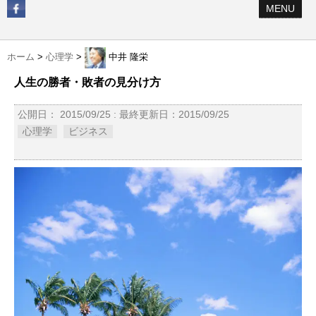
MENU
ホーム
>
心理学
>
中井 隆栄
人生の勝者・敗者の見分け方
公開日：
2015/09/25
: 最終更新日：2015/09/25
心理学
ビジネス