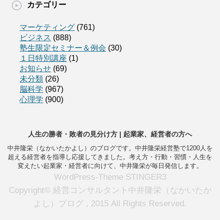
カテゴリー
マーケティング
(761)
ビジネス
(888)
塾生限定セミナー＆例会
(30)
１日特別講座
(1)
お知らせ
(69)
未分類
(26)
脳科学
(967)
心理学
(900)
人生の勝者・敗者の見分け方 | 起業家、経営者の方へ
中井隆栄（なかいたかよし）のブログです。中井隆栄経営塾で1200人を
超える経営者を指導し応援してきました。考え方・行動・習慣・人生を
変えたい起業家・経営者に向けて、中井隆栄が毎日発信します。
WordPress-Theme STINGER3
Copyright© 経営コンサルタント中井隆栄（なかいたか
よし）ブログ , 2015 All Rights Reserved.