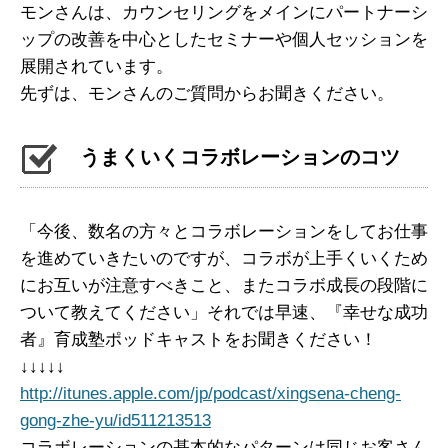
モンさんは、カウンセリングをメインに
パートナーシ
ップの改善を中心としたセミナーや
個人セッションを
展開されています。
先ずは、モンさんのご質問からお聞きください。
うまくいくコラボレーションのコツ
「今後、数名の方々とコラボレーションをして
お仕事
を進めていきたいのですが、
コラボが上手くいくため
にお互いが注意すべきこと、
またコラボ成長の段階に
ついて教えてください」
それでは早速、『幸せな成功
者』育成塾ポッドキャストをお聞きください！
↓↓↓↓↓
http://itunes.apple.com/jp/podcast/xingsena-cheng-
gong-zhe-yu/id511213513
コラボレーションの基本的なパターンは
同じお客さん