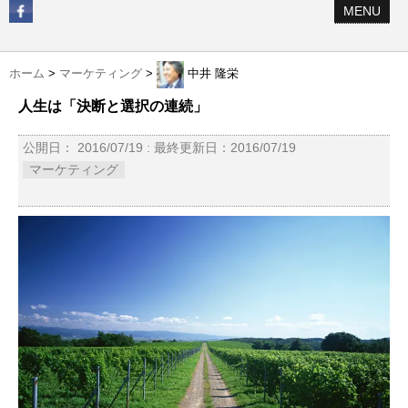
MENU
ホーム
>
マーケティング
>
中井 隆栄
人生は「決断と選択の連続」
公開日：
2016/07/19
: 最終更新日：2016/07/19
マーケティング