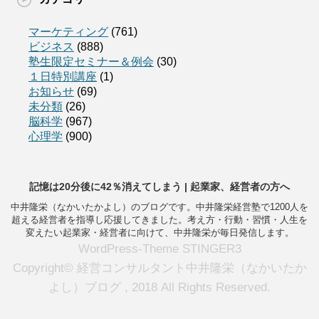
マーケティング
(761)
ビジネス
(888)
塾生限定セミナー＆例会
(30)
１日特別講座
(1)
お知らせ
(69)
未分類
(26)
脳科学
(967)
心理学
(900)
記憶は20分後に42％消えてしまう | 起業家、経営者の方へ
中井隆栄（なかいたかよし）のブログです。中井隆栄経営塾で1200人を
超える経営者を指導し応援してきました。考え方・行動・習慣・人生を
変えたい起業家・経営者に向けて、中井隆栄が毎日発信します。
WordPress-Theme STINGER3
Copyright© 経営コンサルタント中井隆栄（なかいたか
よし）ブログ , 2018 All Rights Reserved.