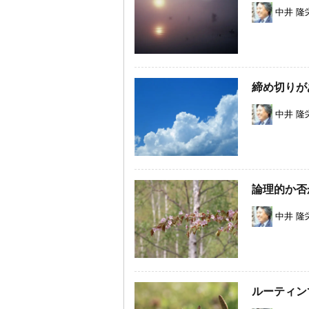
中井 隆
締め切りが
中井 隆
論理的か否
中井 隆
ルーティン