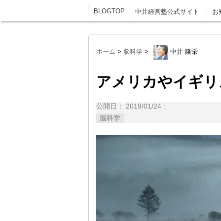
BLOGTOP
中井経営塾公式サイト
お
ホーム
>
脳科学
>
中井 隆栄
アメリカやイギリ
公開日：
2019/01/24
:
脳科学