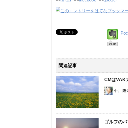
Poc
関連記事
CMはVA
中井 隆
ゴルフのパ