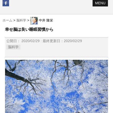
MENU
ホーム
>
脳科学
>
中井 隆栄
幸せ脳は良い睡眠習慣から
公開日：
2020/02/29
: 最終更新日：2020/02/29
脳科学