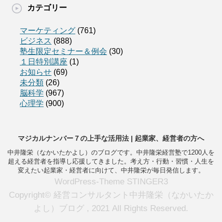
カテゴリー
マーケティング
(761)
ビジネス
(888)
塾生限定セミナー＆例会
(30)
１日特別講座
(1)
お知らせ
(69)
未分類
(26)
脳科学
(967)
心理学
(900)
マジカルナンバー７の上手な活用法 | 起業家、経営者の方へ
中井隆栄（なかいたかよし）のブログです。中井隆栄経営塾で1200人を
超える経営者を指導し応援してきました。考え方・行動・習慣・人生を
変えたい起業家・経営者に向けて、中井隆栄が毎日発信します。
WordPress-Theme STINGER3
Copyright© 経営コンサルタント中井隆栄（なかいたか
よし）ブログ , 2021 All Rights Reserved.