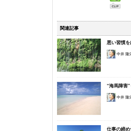
関連記事
悪い習慣を
中井 隆
“海馬障害
中井 隆
仕事の締め