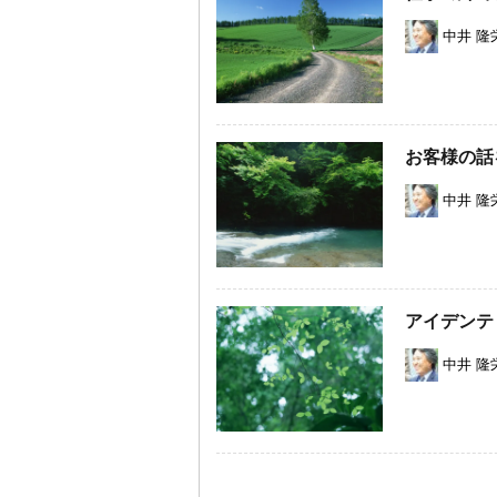
中井 隆
お客様の話
中井 隆
アイデンテ
中井 隆