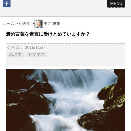
MENU
ホーム
>
心理学
>
中井 隆栄
褒め言葉を素直に受けとめていますか？
公開日：
2015/11/24
:
心理学
ビジネス