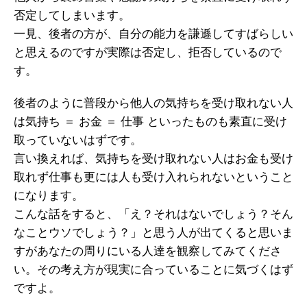
否定してしまいます。
一見、後者の方が、自分の能力を謙遜して
すばらしい
と思えるのですが
実際は否定し、拒否しているので
す。
後者のように普段から他人の気持ちを受け取れない人
は
気持ち ＝ お金 ＝ 仕事 といったものも
素直に受け
取っていないはずです。
言い換えれば、
気持ちを受け取れない人は
お金も受け
取れず
仕事も更には人も受け入れられない
ということ
になります。
こんな話をすると、
「え？それはないでしょう？
そん
なことウソでしょう？」
と思う人が出てくると思いま
すが
あなたの周りにいる人達を観察してみてくださ
い。
その考え方が現実に合っていることに
気づくはず
ですよ。