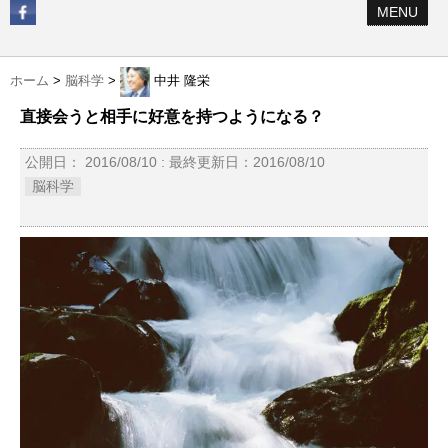
MENU
ホーム
>
脳科学
>
中井 隆栄
直接会うと相手に好意を持つようになる？
公開日：
2016/08/10
: 最終更新日：2016/08/10
脳科学