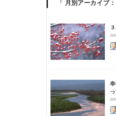
「 月別アーカイブ：2
３
202
幸
っ
202