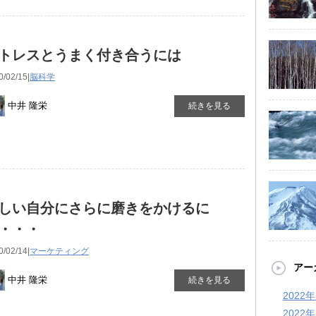
トレスとうまく付き合うには
0/02/15|
脳科学
中井 隆栄
続きを見る
しい自分にさらに磨きをかけるに
・・・
0/02/14|
マーケティング
アー
中井 隆栄
続きを見る
2022
2022