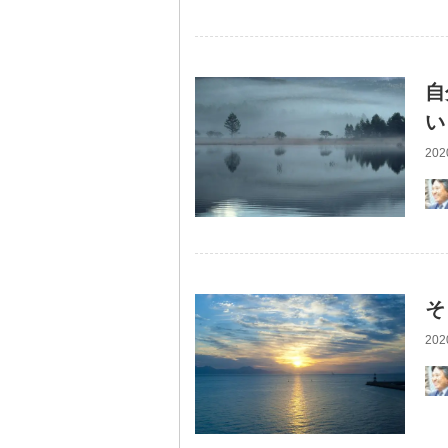
自
い
202
そ
202