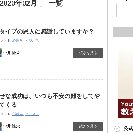
020年02月 」 一覧
タイプの恩人に感謝していますか？
0/02/19|
心理学
,
ビジネス
中井 隆栄
続きを見る
せな成功は、いつも不安の顔をしてや
てくる
0/02/18|
脳科学
,
ビジネス
中井 隆栄
続きを見る
公式