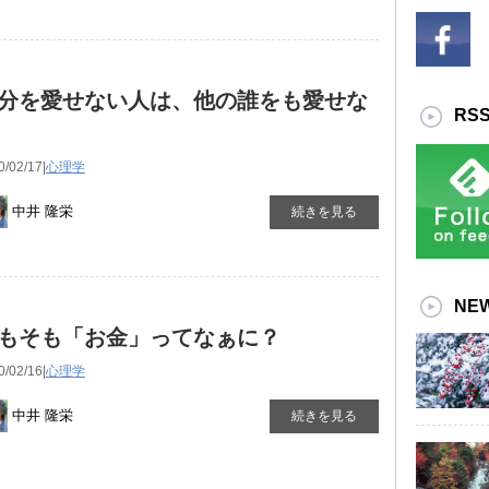
分を愛せない人は、他の誰をも愛せな
RS
0/02/17|
心理学
中井 隆栄
続きを見る
NE
もそも「お金」ってなぁに？
0/02/16|
心理学
中井 隆栄
続きを見る