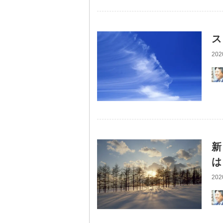
ス
202
新
は
202