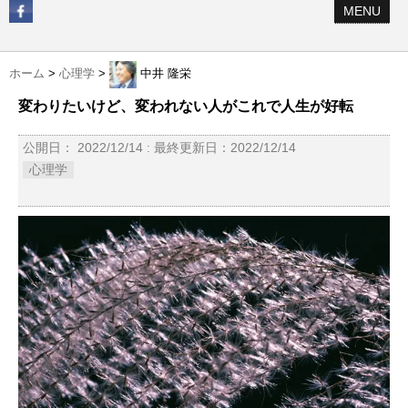
MENU
ホーム
>
心理学
>
中井 隆栄
変わりたいけど、変われない人がこれで人生が好転
公開日：
2022/12/14
: 最終更新日：2022/12/14
心理学