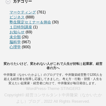
カテゴリー
マーケティング
(761)
ビジネス
(888)
塾生限定セミナー＆例会
(30)
１日特別講座
(1)
お知らせ
(69)
未分類
(26)
脳科学
(967)
心理学
(900)
変わりたいけど、変われない人がこれで人生が好転 | 起業家、経営
者の方へ
中井隆栄（なかいたかよし）のブログです。中井隆栄経営塾で1200人を
超える経営者を指導し応援してきました。考え方・行動・習慣・人生を
変えたい起業家・経営者に向けて、中井隆栄が毎日発信します。
WordPress-Theme STINGER3
Copyright© 経営コンサルタント中井隆栄（なかいたか
よし）ブログ , 2022 All Rights Reserved.