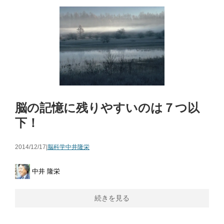
脳の記憶に残りやすいのは７つ以
下！
2014/12/17|
脳科学
中井隆栄
中井 隆栄
続きを見る