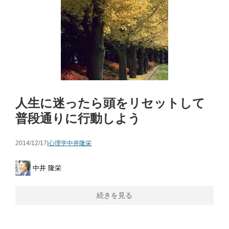
人生に迷ったら頭をリセットして
普段通りに行動しよう
2014/12/17|
心理学
中井隆栄
中井 隆栄
続きを見る