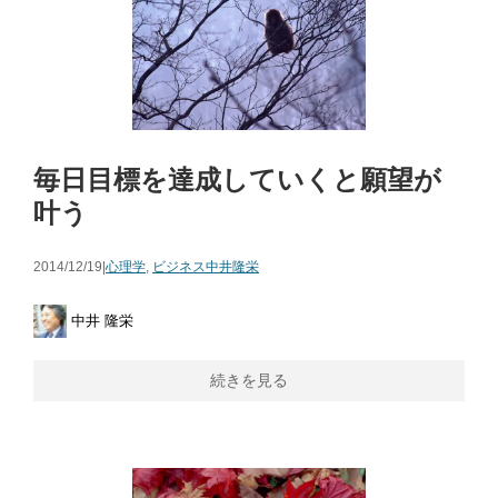
毎日目標を達成していくと願望が
叶う
2014/12/19|
心理学
,
ビジネス
中井隆栄
中井 隆栄
続きを見る